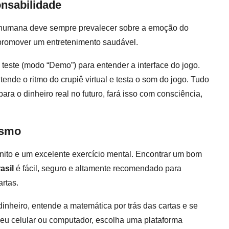
nsabilidade
 humana deve sempre prevalecer sobre a emoção do
promover um entretenimento saudável.
teste (modo “Demo”) para entender a interface do jogo.
nde o ritmo do crupiê virtual e testa o som do jogo. Tudo
 para o dinheiro real no futuro, fará isso com consciência,
esmo
finito e um excelente exercício mental. Encontrar um bom
asil
é fácil, seguro e altamente recomendado para
rtas.
inheiro, entende a matemática por trás das cartas e se
 seu celular ou computador, escolha uma plataforma