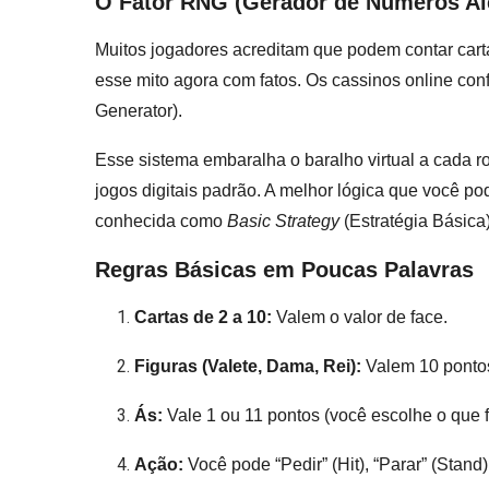
O Fator RNG (Gerador de Números Al
Muitos jogadores acreditam que podem contar carta
esse mito agora com fatos. Os cassinos online 
Generator).
Esse sistema embaralha o baralho virtual a cada ro
jogos digitais padrão. A melhor lógica que você po
conhecida como
Basic Strategy
(Estratégia Básica)
Regras Básicas em Poucas Palavras
Cartas de 2 a 10:
Valem o valor de face.
Figuras (Valete, Dama, Rei):
Valem 10 ponto
Ás:
Vale 1 ou 11 pontos (você escolhe o que 
Ação:
Você pode “Pedir” (Hit), “Parar” (Stand)