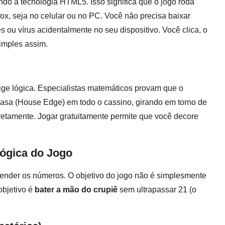
o a tecnologia HTML5. Isso significa que o jogo roda
ox, seja no celular ou no PC. Você não precisa baixar
es ou vírus acidentalmente no seu dispositivo. Você clica, o
imples assim.
ige lógica. Especialistas matemáticos provam que o
asa (House Edge) em todo o cassino, girando em torno de
retamente. Jogar gratuitamente permite que você decore
ógica do Jogo
tender os números. O objetivo do jogo não é simplesmente
objetivo é
bater a mão do crupiê
sem ultrapassar 21 (o