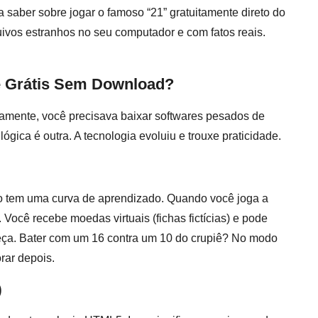
 saber sobre jogar o famoso “21” gratuitamente direto do
ivos estranhos no seu computador e com fatos reais.
e Grátis Sem Download?
amente, você precisava baixar softwares pesados de
gica é outra. A tecnologia evoluiu e trouxe praticidade.
go tem uma curva de aprendizado. Quando você joga a
 Você recebe moedas virtuais (fichas fictícias) e pode
eça. Bater com um 16 contra um 10 do crupiê? No modo
rar depois.
)