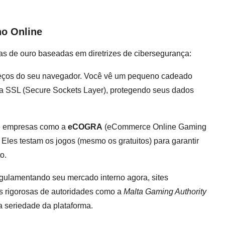
no Online
as de ouro baseadas em diretrizes de cibersegurança:
reços do seu navegador. Você vê um pequeno cadeado
afia SSL (Secure Sockets Layer), protegendo seus dados
e empresas como a
eCOGRA
(eCommerce Online Gaming
Eles testam os jogos (mesmo os gratuitos) para garantir
o.
egulamentando seu mercado interno agora, sites
as rigorosas de autoridades como a
Malta Gaming Authority
a seriedade da plataforma.