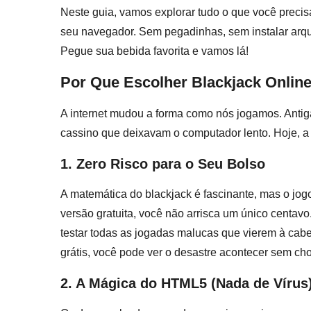
Neste guia, vamos explorar tudo o que você precisa
seu navegador. Sem pegadinhas, sem instalar arqu
Pegue sua bebida favorita e vamos lá!
Por Que Escolher Blackjack Onlin
A internet mudou a forma como nós jogamos. Antig
cassino que deixavam o computador lento. Hoje, a ló
1. Zero Risco para o Seu Bolso
A matemática do blackjack é fascinante, mas o jo
versão gratuita, você não arrisca um único centavo.
testar todas as jogadas malucas que vierem à cab
grátis, você pode ver o desastre acontecer sem cho
2. A Mágica do HTML5 (Nada de Vírus